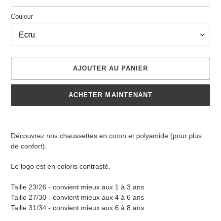
Couleur
AJOUTER AU PANIER
ACHETER MAINTENANT
Ajout
d'un
Découvrez nos chaussettes en coton et polyamide (pour plus
produit
de confort).
à
votre
Le logo est en coloris contrasté.
panier
Taille 23/26 - convient mieux aux 1 à 3 ans
Taille 27/30 - convient mieux aux 4 à 6 ans
Taille 31/34 - convient mieux aux 6 à 8 ans