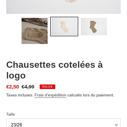
Chausettes cotelées à
logo
Prix
€2,50
Prix
€4,99
SOLDE
réduit
normal
Taxes incluses.
Frais d'expédition
calculés lors du paiement.
Taille